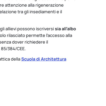
lare attenzione alla rigenerazione
elazione tra gli insediamenti e il
gli allievi possono iscriversi
sia all’albo
 titolo rilasciato permette l’accesso alla
senza dover richiedere il
va 85/384/CEE.
attica della
Scuola di Architettura
insegnamenti diversificati, che
basi di discipline scientifiche,
di gestire in modo efficace la
fettamente in linea con le richieste oggi