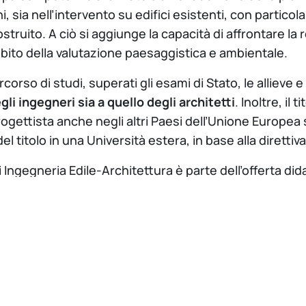
, sia nell’intervento su edifici esistenti, con partico
struito. A ciò si aggiunge la capacità di affrontare la r
bito della valutazione paesaggistica e ambientale.
corso di studi, superati gli esami di Stato, le allieve e 
li ingegneri sia a quello degli architetti
. Inoltre, il
ogettista anche negli altri Paesi dell’Unione Europea 
l titolo in una Università estera, in base alla diretti
di Ingegneria Edile-Architettura è parte dell’offerta did
gneria delle Costruzioni
del Politecnico di Milano.
 in Ingegneria Edile-Architettura è
quinquennale
, con 
boratori di progettazione. Il Corso si fonda su solide 
gettazione, e forma una figura professionale in grado 
rogetti di architettura e della loro realizzazione, per
ità ambientale, controllo energetico e sostenibilità.