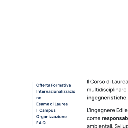
Il Corso di Laure
Offerta Formativa
multidisciplinare
Internazionalizzazio
ingegneristiche
.
ne
Esame di Laurea
L’Ingegnere Edile
Il Campus
Organizzazione
come
responsabi
F.A.Q.
ambientali. Svilu