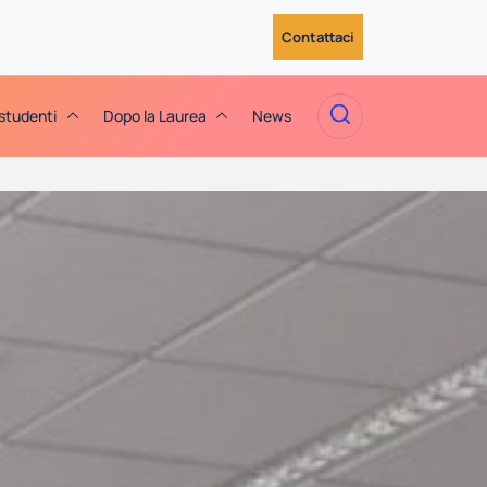
Contattaci
 studenti
Dopo la Laurea
News