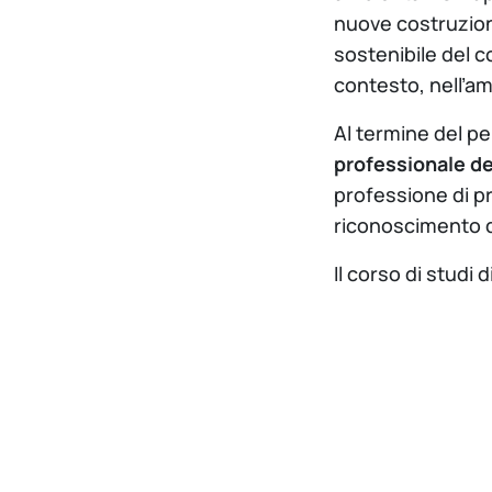
nuove costruzioni
sostenibile del co
contesto, nell’am
Al termine del per
professionale deg
professione di pr
riconoscimento de
Il corso di studi 
Urbanistica Inge
Il Corso di Studi
comprendono 12 la
tecniche e di pro
complessità dei p
emergenti di qual