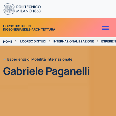
Skip to content
Me
CORSO DI STUDI IN
INGEGNERIA EDILE-ARCHITETTURA
IL CORSO DI STUDI
INTERNAZIONALIZZAZIONE
ESPERIEN
HOME
Esperienze di Mobilità Internazionale
Gabriele Paganelli